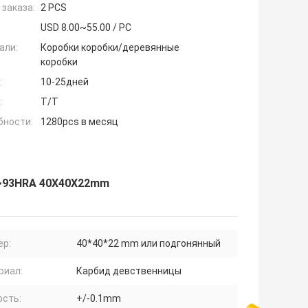
заказа:
2 PCS
USD 8.00~55.00 / PC
али:
Коробки коробки/деревянные
коробки
:
10-25дней
:
T/T
бности:
1280pcs в месяц
5~93HRA 40X40X22mm
ер:
40*40*22 mm или подгонянный
риал:
Карбид девственницы
ость:
+/-0.1mm