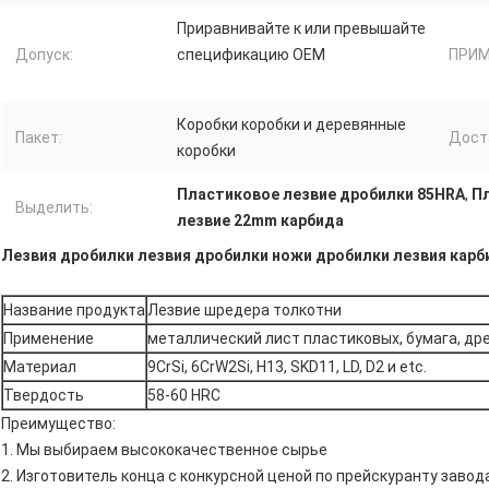
Приравнивайте к или превышайте
Допуск:
спецификацию OEM
ПРИМ
Коробки коробки и деревянные
Пакет:
Дост
коробки
Пластиковое лезвие дробилки 85HRA
,
Пл
Выделить:
лезвие 22mm карбида
Лезвия дробилки лезвия дробилки ножи дробилки лезвия кар
Название продукта
Лезвие шредера толкотни
Применение
металлический лист пластиковых, бумага, древ
Материал
9CrSi, 6CrW2Si, H13, SKD11, LD, D2 и etc.
Твердость
58-60 HRC
Преимущество:
1. Мы выбираем высококачественное сырье
2. Изготовитель конца с конкурсной ценой по прейскуранту заво