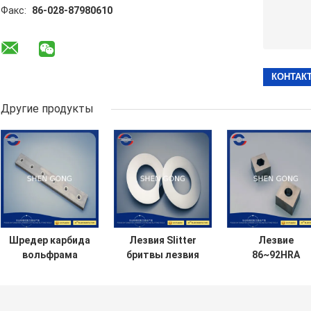
Факс:
86-028-87980610
Другие продукты
Шредер карбида
Лезвия Slitter
Лезвие
вольфрама
бритвы лезвия
86~92HRA
лезвия YG15
130X80X3mm
карбида
дробилки
карбида ткани
вольфрама
сопротивления
круговые
лезвия дробил