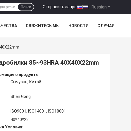
Отправить запрос
|
Russian
Поиск
АЧЕСТВА
СВЯЖИТЕСЬ МЫ
НОВОСТИ
СЛУЧАИ
0X40X22mm
 дробилки 85~93HRA 40X40X22mm
мация о продукте:
Сычуань, Китай
Shen Gong
ISO9001, ISO14001, ISO18001
40*40*22
ка Условия: