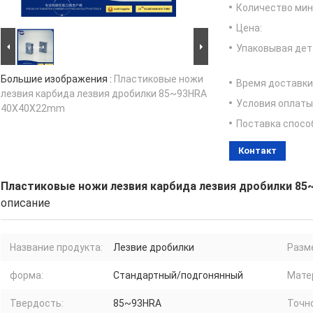
Количество мин 
Цена:
Упаковывая дет
Большие изображения :
Пластиковые ножи
Время доставки
лезвия карбида лезвия дробилки 85~93HRA
Условия оплаты
40X40X22mm
Поставка спосо
Контакт
Пластиковые ножи лезвия карбида лезвия дробилки 8
описание
Название продукта:
Лезвие дробилки
Разм
форма:
Стандартный/подгонянный
Мате
Твердость:
85~93HRA
Точн