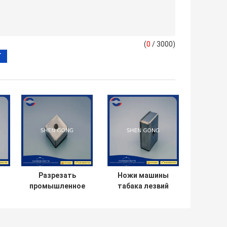
(
0
/ 3000)
Разрезать
Ножи машины
промышленное
табака лезвий
лезвие машины
Slitter
дробилки лезвий
износоустойчивых
ки
бритвы
лезвий дробилки